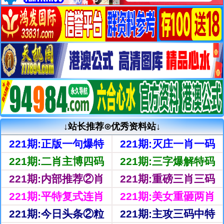
↓站长推荐⊙优秀资料站↓
221
期:正版一句爆特
221
期:灭庄一肖一码
221
期:二肖主博四码
221
期:三字爆解特码
221
期:内部推荐②肖
221
期:重磅三肖三码
221
期:平特复式连肖
221
期:美女重砸两肖
221
期:今日头条②粒
221
期:主攻三码中特