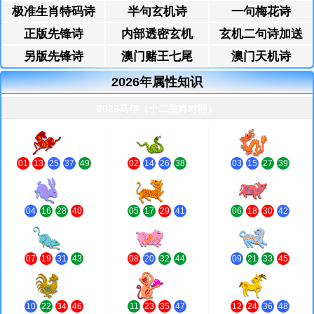
极准生肖特码诗
半句玄机诗
一句梅花诗
正版先锋诗
内部透密玄机
玄机二句诗加送
另版先锋诗
澳门赌王七尾
澳门天机诗
2026年属性知识
2026马年（十二生肖对照）
马
[冲鼠]
蛇
[冲兔]
龙
[冲狗]
01
13
25
37
49
02
14
26
38
03
15
27
39
兔
[冲鸡]
虎
[冲猴]
牛
[冲羊]
04
16
28
40
05
17
29
41
06
18
30
42
鼠
[冲马]
猪
[冲蛇]
狗
[冲龙]
07
19
31
43
08
20
32
44
09
21
33
45
鸡
[冲兔]
猴
[冲虎]
羊
[冲牛]
10
22
34
46
11
23
35
47
12
24
36
48