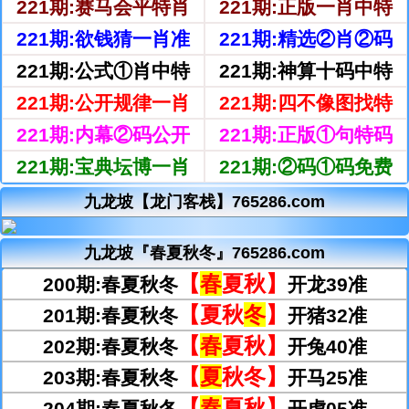
221
期:赛马会平特肖
221
期:正版一肖中特
221
期:欲钱猜一肖准
221
期:精选②肖②码
221
期:公式①肖中特
221
期:神算十码中特
221
期:公开规律一肖
221
期:四不像图找特
221
期:内幕②码公开
221
期:正版①句特码
221
期:宝典坛博一肖
221
期:②码①码免费
九龙坡【龙门客栈】765286.com
九龙坡『春夏秋冬』765286.com
【
春
夏秋】
200期:春夏秋冬
开龙39准
【夏秋
冬
】
201期:春夏秋冬
开猪32准
【
春
夏秋】
202期:春夏秋冬
开兔40准
【
夏
秋冬】
203期:春夏秋冬
开马25准
【
春
夏秋】
204期:春夏秋冬
开虎05准