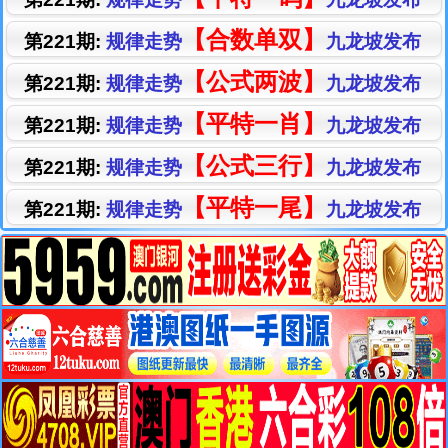
【合数单双】
第221期:
规律走势
九龙坡发布
【公式两波】
第221期:
规律走势
九龙坡发布
【平特一肖】
第221期:
规律走势
九龙坡发布
【公式三行】
第221期:
规律走势
九龙坡发布
【平特一尾】
第221期:
规律走势
九龙坡发布