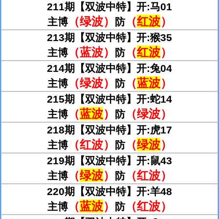
211期【双波中特】开:马01
（绿波）
（
红波
）
主博
防
213期【双波中特】开:猴35
（蓝波）
（
红波
）
主博
防
214期【双波中特】开:兔04
（绿波）
（
蓝波
）
主博
防
215期【双波中特】开:蛇14
（
蓝波
）
（绿波）
主博
防
218期【双波中特】开:虎17
（红波）
（
绿波
）
主博
防
219期【双波中特】开:鼠43
（
绿波
）
（红波）
主博
防
220期【双波中特】开:羊48
（
蓝波
）
（红波）
主博
防