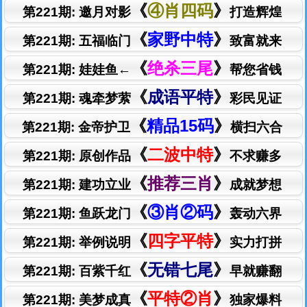
《
④肖四码
》
第221期: 邀月对影
打造辉煌
《
家野中特
》
第221期: 五福临门
致富就来
《
绝杀三尾
》
第221期: 娃娃鱼←
帮您省钱
《
成语平特
》
第221期: 魂牵梦萦
彩民见证
《
精品15码
》
第221期: 金帝护卫
横扫六合
《
二波中特
》
第221期: 原创作品
不求赚多
《
推荐三肖
》
第221期: 建功立业
成就梦想
《
③肖②码
》
第221期: 鱼跃龙门
轰动六界
《
四字平特
》
第221期: 举例说明
实力打拼
《
无错七尾
》
第221期: 百紫千红
早就赚翻
《
平特②肖
》
第221期: 美梦成真
独家爆料