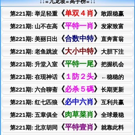
↓↓≌九龙坡≌高手榜≌↓↓
《
单双４肖
》
第221期: 举足轻重
敢跟稳赢
《
平特一肖
》
第221期: 山不在高
发家致富
《
合数中特
》
第221期: 美丽日出
直奔富翁
《
大小中特
》
第221期: 老鱼跳波
大胆下注
《
平特一尾
》
第221期: 升堂入室
把握机会
《
１防２头
》
第221期: 在现神话
←稳稳的
《
必杀５碼
》
第221期: 六合聊斋
长期更新
《
必中六肖
》
第221期: 红七匹狼
互利共赢
《
肉草菜肖
》
第221期: 五章俱全
全球最稳
《
平特壹肖
》
第221期: 北京胡同
就靠此料