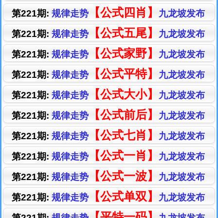
【公式四肖】
第221期:
规律走势
九龙坡发布
【公式五尾】
第221期:
规律走势
九龙坡发布
【公式家野】
第221期:
规律走势
九龙坡发布
【公式平特】
第221期:
规律走势
九龙坡发布
【公式大小】
第221期:
规律走势
九龙坡发布
【公式前后】
第221期:
规律走势
九龙坡发布
【公式七肖】
第221期:
规律走势
九龙坡发布
【公式一肖】
第221期:
规律走势
九龙坡发布
【公式一波】
第221期:
规律走势
九龙坡发布
【公式单双】
第221期:
规律走势
九龙坡发布
【平特一码】
第221期:
规律走势
九龙坡发布