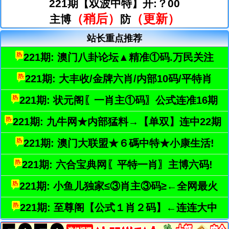
221期【双波中特】开:？00
（稍后）
（更新）
主博
防
站长重点推荐
221
期: 澳门八卦论坛▲精准①码.万民关注
221
期: 大丰收/金牌六肖/内部10码/平特肖
221
期: 状元阁〖一肖主①码〗公式连准16期
221
期: 九牛网★内部猛料→【单双】连中22期
221
期: 澳门大联盟★６碼中特★小康生活!
221
期: 六合宝典网〖平特一肖〗主博六码!
221
期: 小鱼儿独家≤③肖主③码≥←全网最火
221
期: 至尊阁【公式１肖２码】←连连大中