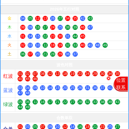
2026年五行对照
金
04
05
12
13
26
27
34
35
42
43
木
08
09
16
17
24
25
38
39
46
47
水
01
14
15
22
23
30
31
44
45
火
02
03
10
11
18
19
32
33
40
41
48
49
土
06
07
20
21
28
29
36
37
波色对照
01
02
07
08
12
13
18
19
23
24
29
30
34
35
红波
40
45
46
位置
联系
03
04
09
10
14
15
20
25
26
31
36
37
41
42
蓝波
47
48
05
06
11
16
17
21
22
27
28
32
33
38
39
43
绿波
44
49
合数单双
01
03
05
07
09
10
12
14
16
18
21
23
25
27